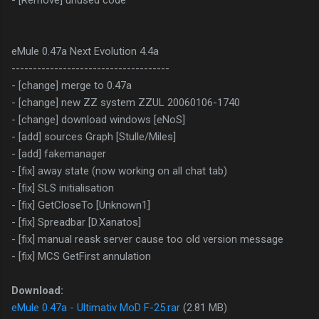
- [Remove] unused code
eMule 0.47a Next Evolution 4.4a
-------------------------------------
- [change] merge to 0.47a
- [change] new ZZ system ZZUL 20060106-1740
- [change] download windows [eNoS]
- [add] sources Graph [Stulle/Miles]
- [add] fakemanager
- [fix] away state (now working on all chat tab)
- [fix] SLS initialisation
- [fix] GetCloseTo [Unknown1]
- [fix] Spreadbar [D.Xanatos]
- [fix] manual reask server cause too old version message
- [fix] MCS GetFirst annulation
Download:
eMule 0.47a - Ultimativ MoD F-25.rar
(2.81 MB)