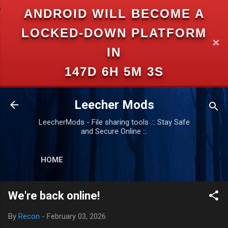
ANDROID WILL BECOME A
Skip to main content
LOCKED-DOWN PLATFORM
✕
IN
147D 6H 5M 2S
Leecher Mods
LeecherMods - File sharing tools .:: Stay Safe
and Secure Online ::.
HOME
We're back online!
By
Recon
-
February 03, 2026