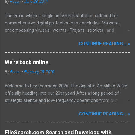
By
Recon
-
June 28, 2011
The era in which a single antivirus installation sufficed for
comprehensive digital protection has concluded. Malware ,
encompassing viruses , worms , Trojans , rootkits , and
spyware , is continuously evolving, thereby presenting
CONTINUE READING... »
increasing challenges in detection and remediation. To mitigate
these sophisticated malware and security threats,
Malwarebytes Anti-Malware , widely recognized as MBAM ,
We're back online!
offers a robust solution. MBAM stands out as a highly
By
Recon
-
February 03, 2026
effective, powerful, and sophisticated anti-malware application,
distinguished by its lightweight design and user-friendly
Welcome to Leechermods 2026: The Signal is Amplified We’re
interface, which positions it favorably against competitors. To
officially heading into our 20th year! After a long period of
mitigate the risks posed by various forms of malware and
strategic silence and low-frequency operations from our
security threats, we utilize Malwarebytes Anti-Malware,
previous rural Eastern and Northern European outpost, we have
commonly referred to as MBAM. MBAM stands out as a highly
CONTINUE READING... »
fully transitioned to our new operational cycle. The Current
effective, robust, and advanced anti-malware application. Its
Deployment: We are now alternating between the regulatory
lightweight design and user-friendly interface position it as a
sanctuary of Iceland and the high-speed intelligence hubs of
leader in its competitive landscape. The setup and operatio...
FileSearch.com Search and Download with