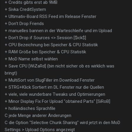
+ Credits gibts erst ab 9MB
+ Sivka CreditSystem
+ Ultimativ-Board RSS Feed im Release Fenster
+ Don't Drop Friends
+ manuelles bannen in der Warteschleife und im Upload
+ Don't Drop if Sources <> Session [$ick$]
+ CPU Bezeichnung bei Speicher & CPU Statistik
+ RAM Größe bei Speicher & CPU Statistik
+ MoD Name selbst wählen
+ Save CPU [WiZaRd] (bin nicht sicher ob es wirklich was
bringt)
+ MultiSort von SlugFiller im Download Fenster
+ STRG+Klick Sortiert im DL Fenster nur die Quellen
+ viele, viele wunderbare Tweaks und Optimierungen
+ Minor Display Fix For Upload "obtained Parts" [SiRoB]
+ holländisches Sprachfile
C jede Menge anderer Änderungen
C die Option "Selective Chunk Sharing" wird jetzt in den MoD
Settings > Upload Options angezeigt