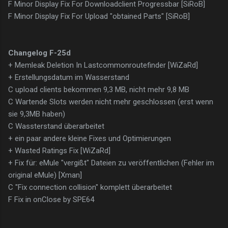
F Minor Display Fix For Downloadclient Progressbar [SiRoB]
F Minor Display Fix For Upload "obtained Parts" [SiRoB]
Changelog F-25d
+ Memleak Deletion In Lastcommonroutefinder [WiZaRd]
+ Erstellungsdatum im Wasserstand
C upload clients bekommen 9,3 MB, nicht mehr 9,8 MB
C Wartende Slots werden nicht mehr geschlossen (erst wenn
sie 9,3MB haben)
C Wassterstand überarbeitet
+ ein paar andere kleine Fixes und Optimierungen
+ Wasted Ratings Fix [WiZaRd]
+ Fix für: eMule "vergißt" Dateien zu veröffentlichen (Fehler im
original eMule) [Xman]
C "Fix connection collision" komplett überarbeitet
F Fix in onClose by SPE64