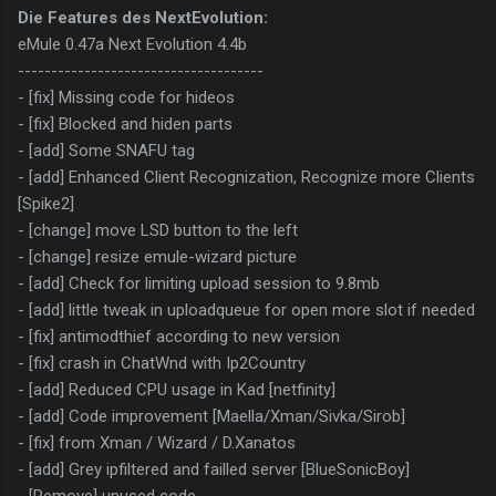
Die Features des NextEvolution:
eMule 0.47a Next Evolution 4.4b
-------------------------------------
- [fix] Missing code for hideos
- [fix] Blocked and hiden parts
- [add] Some SNAFU tag
- [add] Enhanced Client Recognization, Recognize more Clients
[Spike2]
- [change] move LSD button to the left
- [change] resize emule-wizard picture
- [add] Check for limiting upload session to 9.8mb
- [add] little tweak in uploadqueue for open more slot if needed
- [fix] antimodthief according to new version
- [fix] crash in ChatWnd with Ip2Country
- [add] Reduced CPU usage in Kad [netfinity]
- [add] Code improvement [Maella/Xman/Sivka/Sirob]
- [fix] from Xman / Wizard / D.Xanatos
- [add] Grey ipfiltered and failled server [BlueSonicBoy]