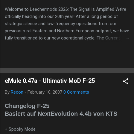
Welcome to Leechermods 2026: The Signal is Amplified We’re
officially heading into our 20th year! After a long period of
strategic silence and low-frequency operations from our
previous rural Eastern and Northern European outpost, we have
fully transitioned to our new operational cycle. The Current
Deployment: We are now alternating between the regulatory
sanctuary of Iceland and the high-speed intelligence hubs of
Singapore , before relocating to the Mekong Delta Hub for a
longer-term signal persistence. Apologies for the recent
downtime; I've been busy hardening our DNS configurations for
eMule 0.47a - Ultimativ MoD F-25
enhanced security (Global HTTPS/TLS). A full site redesign
(CSS, HTML, JS, and AI-integrated features) is underway to
By
Recon
-
February 10, 2007
0 Comments
optimize our new CDN backbone and eliminate legacy graphical
debt. Stay tuned. The audit never stops. Status: Moving Out.
Changelog F-25
Moving Up. Operational.
Basiert auf NextEvolution 4.4b von KTS
+ Spooky Mode