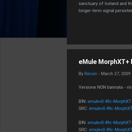
sanctuary of Iceland and th
longer-term signal persiste
enhanced security (Global H
optimize our new CDN backbo
Moving Up. Operational.
eMule MorphXT+ 
By
Recon
-
March 27, 2009
Versione NON bannata - riso
BIN:
emulev0.49c-MorphXT+
SRC:
emulev0.49c-MorphXT+
BIN:
emulev0.49c-MorphXT+
SRC:
emulev0.49c-MorphXT+