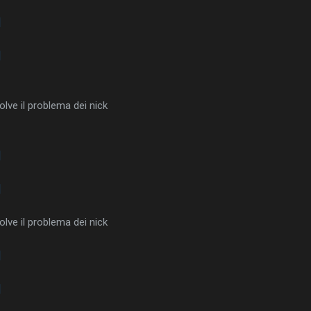
]
]
lve il problema dei nick
]
]
lve il problema dei nick
]
]