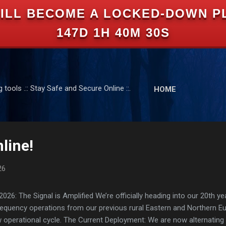
ILL BECOME A LOCKED-DOWN P
Skip to main content
147D 1H 40M 29S
tools .:: Stay Safe and Secure Online ::.
HOME
line!
26
: The Signal is Amplified We’re officially heading into our 20th yea
frequency operations from our previous rural Eastern and Northern 
ew operational cycle. The Current Deployment: We are now alternating