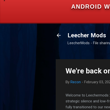
ANDROID W
Leecher Mods
LeecherMods - File sharing 
We're back on
By
Recon
-
February 03, 20
Welcome to Leechermods 2026
strategic silence and low-
fully transitioned to our n