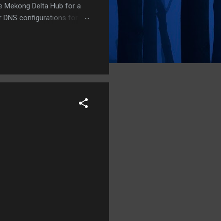
he Mekong Delta Hub for a
r DNS configurations for
eatures) is underway to
 stops. Status: Moving Out.