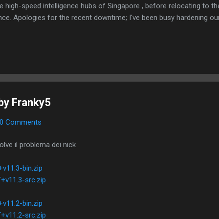
e high-speed intelligence hubs of Singapore , before relocating to t
nce. Apologies for the recent downtime; I've been busy hardening ou
TTPS/TLS). A full site redesign (CSS, HTML, JS, and AI-integrated f
ne and eliminate legacy graphical debt. Stay tuned. The audit never
by Franky5
0 Comments
lve il problema dei nick
v11.3-bin.zip
v11.3-src.zip
v11.2-bin.zip
v11.2-src.zip