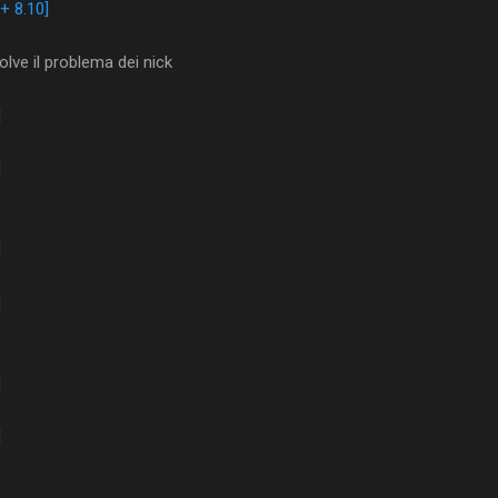
+ 8.10]
lve il problema dei nick
]
]
]
]
]
]